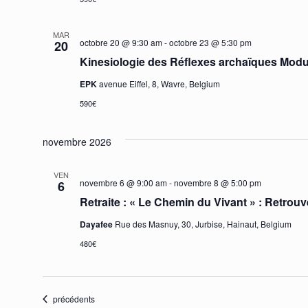
MAR
octobre 20 @ 9:30 am
-
octobre 23 @ 5:30 pm
20
Kinesiologie des Réflexes archaïques Modu
EPK
avenue Eiffel, 8, Wavre, Belgium
590€
novembre 2026
VEN
novembre 6 @ 9:00 am
-
novembre 8 @ 5:00 pm
6
Retraite : « Le Chemin du Vivant » : Retrouve
Dayafee
Rue des Masnuy, 30, Jurbise, Hainaut, Belgium
480€
Évènements
précédents