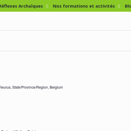
 Réflexes Archaïques
Nos formations et activités
Bl
Fleurus, State/Province/Region, Belgium