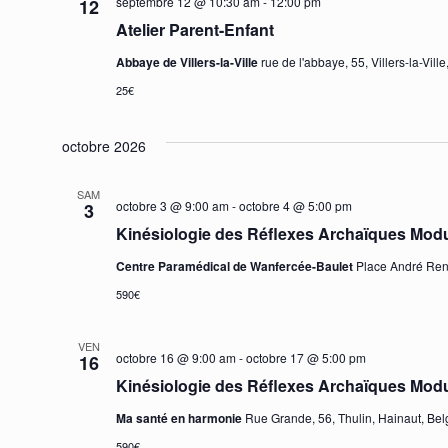
septembre 12 @ 10:30 am
-
12:00 pm
12
Atelier Parent-Enfant
Abbaye de Villers-la-Ville
rue de l'abbaye, 55, Villers-la-Vil
25€
octobre 2026
SAM
octobre 3 @ 9:00 am
-
octobre 4 @ 5:00 pm
3
Kinésiologie des Réflexes Archaïques Modul
Centre Paramédical de Wanfercée-Baulet
Place André Rena
590€
VEN
octobre 16 @ 9:00 am
-
octobre 17 @ 5:00 pm
16
Kinésiologie des Réflexes Archaïques Modul
Ma santé en harmonie
Rue Grande, 56, Thulin, Hainaut, Be
590€