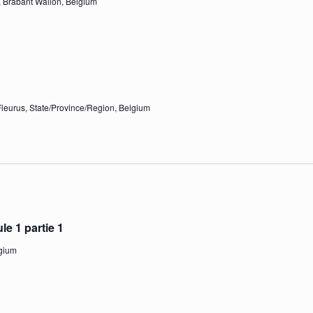
le, Brabant Wallon, Belgium
Fleurus, State/Province/Region, Belgium
e 1 partie 1
lgium