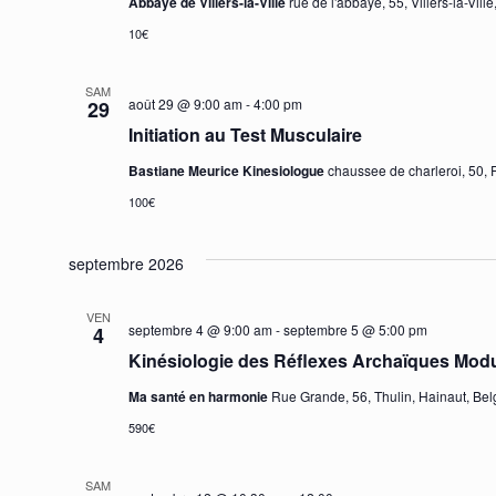
Abbaye de Villers-la-Ville
rue de l'abbaye, 55, Villers-la-Vil
10€
SAM
août 29 @ 9:00 am
-
4:00 pm
29
Initiation au Test Musculaire
Bastiane Meurice Kinesiologue
chaussee de charleroi, 50, 
100€
septembre 2026
VEN
septembre 4 @ 9:00 am
-
septembre 5 @ 5:00 pm
4
Kinésiologie des Réflexes Archaïques Modul
Ma santé en harmonie
Rue Grande, 56, Thulin, Hainaut, Be
590€
SAM