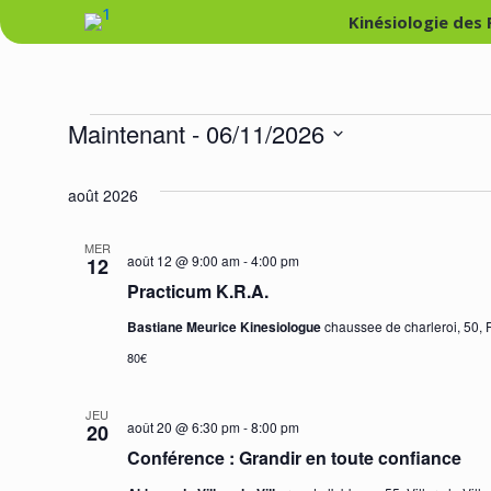
Kinésiologie des
Évènements
Maintenant
 - 
06/11/2026
Sélectionnez
août 2026
une
date.
MER
août 12 @ 9:00 am
-
4:00 pm
12
Practicum K.R.A.
Bastiane Meurice Kinesiologue
chaussee de charleroi, 50, 
80€
JEU
août 20 @ 6:30 pm
-
8:00 pm
20
Conférence : Grandir en toute confiance