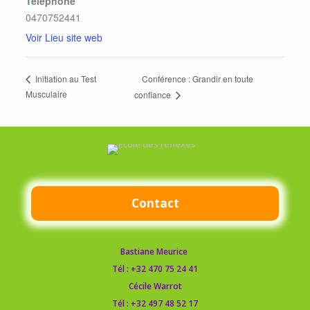
Téléphone
0470752441
Voir Lieu site web
Conférence : Grandir en toute
Initiation au Test
Musculaire
confiance
Contact
Bastiane Meurice
Tél :
+32 470 75 24 41
Cécile Warrot
Tél :
+32 497 48 52 17