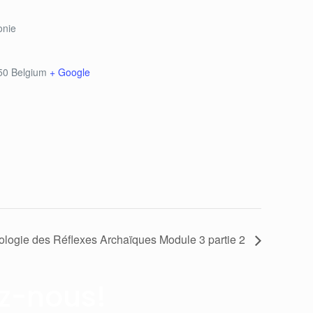
onie
50
Belgium
+ Google
ologie des Réflexes Archaïques Module 3 partie 2
z-nous!