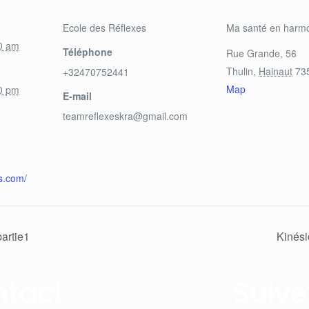
Ecole des Réflexes
Ma santé en harm
00 am
Téléphone
Rue Grande, 56
Thulin
,
Hainaut
73
+32470752441
Map
00 pm
E-mail
teamreflexeskra@gmail.com
es.com/
artie1
Kinési
ntact
Suive