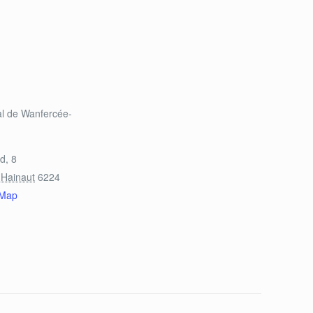
l de Wanfercée-
d, 8
Hainaut
6224
 Map