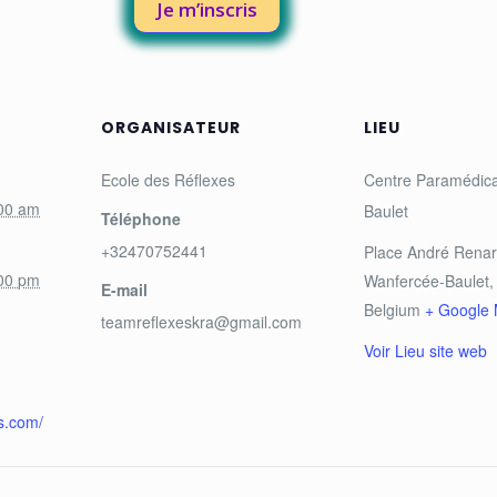
Je m’inscris
ORGANISATEUR
LIEU
Ecole des Réflexes
Centre Paramédica
:00 am
Baulet
Téléphone
+32470752441
Place André Renar
:00 pm
Wanfercée-Baulet
,
E-mail
Belgium
+ Google
teamreflexeskra@gmail.com
Voir Lieu site web
es.com/