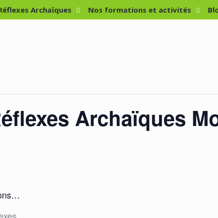
 Réflexes Archaïques
Nos formations et activités
Bl
Réflexes Archaïques M
lons…
lexes