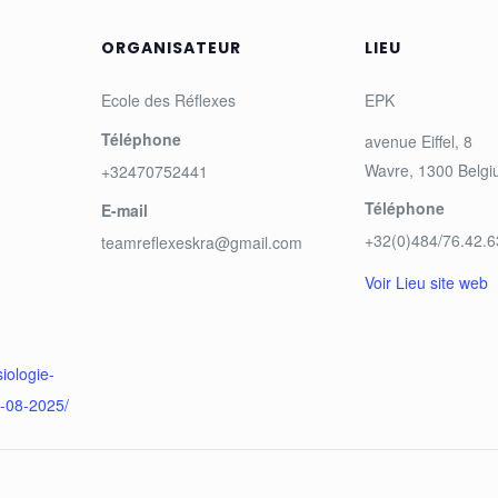
ORGANISATEUR
LIEU
Ecole des Réflexes
EPK
Téléphone
avenue Eiffel, 8
Wavre
,
1300
Belg
+32470752441
Téléphone
E-mail
+32(0)484/76.42.6
teamreflexeskra@gmail.com
Voir Lieu site web
siologie-
9-08-2025/