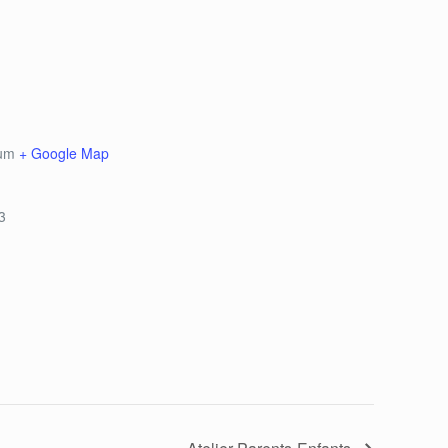
ium
+ Google Map
3