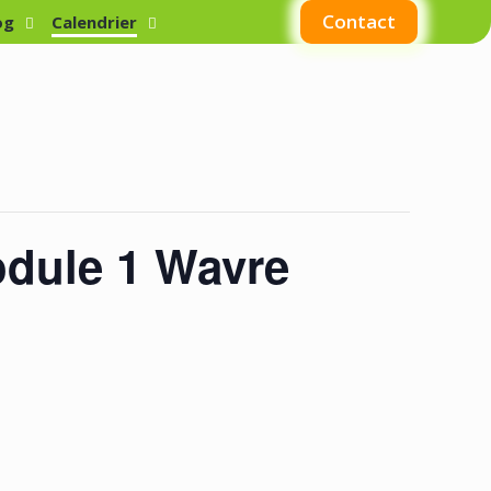
Contact
og
Calendrier
odule 1 Wavre